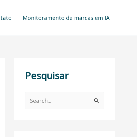
tato
Monitoramento de marcas em IA
Pesquisar
P
e
s
q