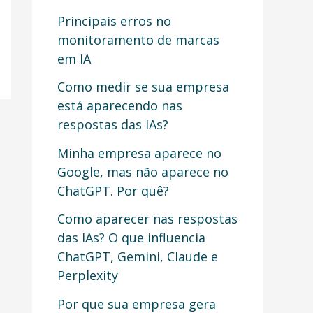
u
Principais erros no
i
monitoramento de marcas
em IA
s
a
Como medir se sua empresa
está aparecendo nas
r
respostas das IAs?
p
Minha empresa aparece no
o
Google, mas não aparece no
r
ChatGPT. Por quê?
:
Como aparecer nas respostas
das IAs? O que influencia
ChatGPT, Gemini, Claude e
Perplexity
Por que sua empresa gera